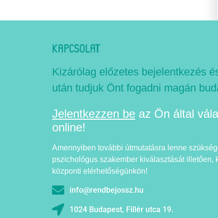
KAPCSOLAT
Kizárólag előzetes bejelentkezés é
után tudjuk Önt fogadni magán bud
Jelentkezzen be
az Ön által vál
online!
Amennyiben további útmutatásra lenne szükség
pszichológus szakember kiválasztását illetően, 
központi elérhetőségünkön!
info@rendbejossz.hu
1024 Budapest, Fillér utca 19.