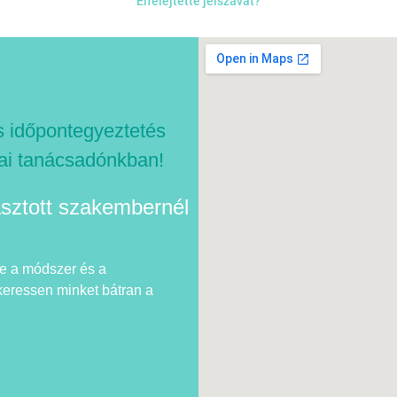
Elfelejtette jelszavát?
s időpontegyeztetés
ai tanácsadónkban!
asztott szakembernél
e a módszer és a
keressen minket bátran a