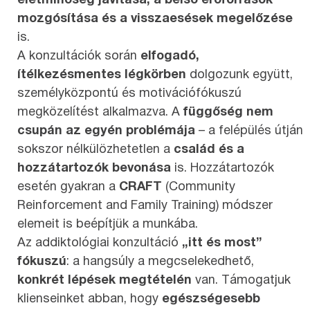
életminőség javítása, a belső erőforrások
mozgósítása és a visszaesések megelőzése
is.
A konzultációk során
elfogadó,
ítélkezésmentes légkörben
dolgozunk együtt,
személyközpontú és motivációfókuszú
megközelítést alkalmazva. A
függőség nem
csupán az egyén problémája
– a felépülés útján
sokszor nélkülözhetetlen a
család és a
hozzátartozók bevonása
is. Hozzátartozók
esetén gyakran a
CRAFT
(Community
Reinforcement and Family Training) módszer
elemeit is beépítjük a munkába.
Az addiktológiai konzultáció
„itt és most”
fókuszú
: a hangsúly a megcselekedhető,
konkrét lépések megtételén
van. Támogatjuk
klienseinket abban, hogy
egészségesebb