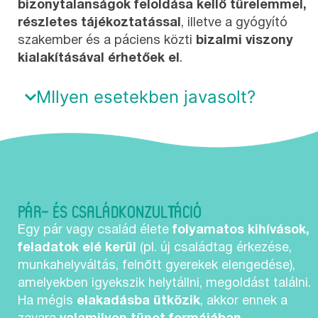
bizonytalanságok feloldása kellő türelemmel,
részletes tájékoztatással
, illetve a gyógyító
szakember és a páciens közti
bizalmi viszony
kialakításával érhetőek el
.
MIlyen esetekben javasolt?
PÁR- ÉS CSALÁDKONZULTÁCIÓ
Egy pár vagy család élete
folyamatos kihívások,
feladatok elé kerül
(pl. új családtag érkezése,
munkahelyváltás, felnőtt gyerekek elengedése),
amelyekben igyekszik helytállni, megoldást találni.
Ha mégis
elakadásba ütközik
, akkor ennek a