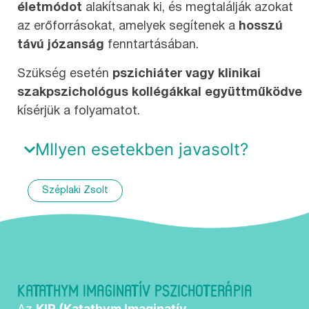
életmódot
alakítsanak ki, és megtalálják azokat
az erőforrásokat, amelyek segítenek a
hosszú
távú józanság
fenntartásában.
Szükség esetén
pszichiáter vagy klinikai
szakpszichológus kollégákkal együttműködve
kísérjük a folyamatot.
MIlyen esetekben javasolt?
Széplaki Zsolt
KATATHYM IMAGINATÍV PSZICHOTERÁPIA
Az
KIP (Katathym Imaginatív