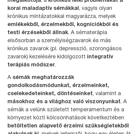
megalkotója
, a
krónikus lelki problémákat a
korai maladaptív sémákkal
, vagyis olyan
krónikus mintázatokkal magyarázza, melyek
emlékekből, érzelmekből, kogníciókból és
testi érzésekből állnak
. A sématerápia
elsősorban a személyiségzavarok és más
krónikus zavarok (pl. depresszió, szorongásos
zavarok) kezelésére kidolgozott
integratív
terápiás módszer
.
A
sémák meghatározzák
gondolkodásmódunkat, érzelmeinket,
cselekedeteinket, döntéseinket
, valamint a
másokhoz és a világhoz való viszonyunkat
. A
sémák a velünk született temperamentum és a
környezet közti kölcsönhatások következtében
betöltetlen alapvető érzelmi szükségletekből