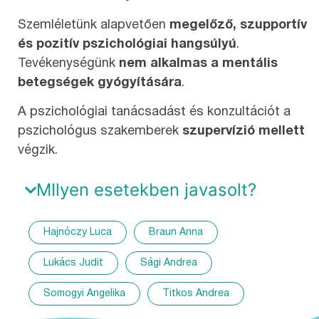
Szemléletünk alapvetően
megelőző, szupportív
és pozitív pszichológiai hangsúlyú
.
Tevékenységünk
nem alkalmas a mentális
betegségek gyógyítására
.
A pszichológiai tanácsadást és konzultációt a
pszichológus szakemberek
szupervízió mellett
végzik.
MIlyen esetekben javasolt?
Hajnóczy Luca
Braun Anna
Lukács Judit
Sági Andrea
Somogyi Angelika
Titkos Andrea