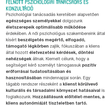
FELNŐTT PSZICHOLÓGIAI TANÁCSADÁS ÉS
KONZULTÁCIÓ
Pszichológiai tanácsadás keretében alapvetően
egészséges személyekkel
dolgozunk
életszerepeik optimálisabb működése
érdekében. A női pszichológus szakembereink által
kísért
beszélgetés megértő, elfogadó,
támogató légkörben
zajlik, fókuszában a kliens
által hozott
életvezetési kérdések, döntési
nehézségek
állnak. Kiemelt célunk, hogy a
segítséget kérő személyt támogassuk
pozitív
erőforrásai tudatosításában és
hasznosításában
mindennapjai során. Egy
tágabb rendszer részeként a
klienst körülvevő
kulturális és társadalmi környezet hatásaival
is
foglalkozunk.
Hozzáállásunk előítélet-mentes, a
kliens autonómiáját tiszteletben tartó.