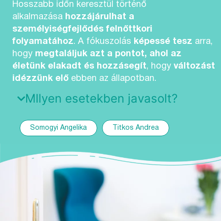
Hosszabb időn keresztül történő
alkalmazása
hozzájárulhat a
személyiségfejlődés felnőttkori
folyamatához
. A fókuszolás
képessé tesz
arra,
hogy
megtaláljuk azt a pontot, ahol az
életünk elakadt és hozzásegít
, hogy
változást
idézzünk elő
ebben az állapotban.
MIlyen esetekben javasolt?
Somogyi Angelika
Titkos Andrea