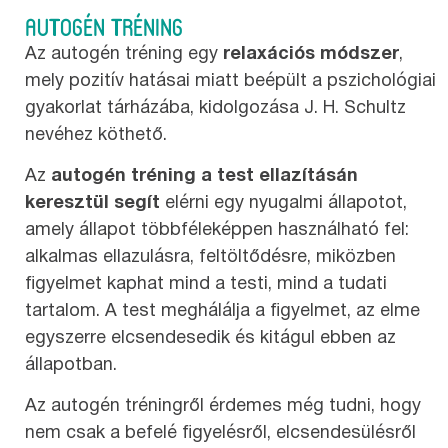
AUTOGÉN TRÉNING
Az autogén tréning egy
relaxációs módszer
,
mely pozitív hatásai miatt beépült a pszichológiai
gyakorlat tárházába, kidolgozása J. H. Schultz
nevéhez köthető.
Az
autogén tréning a test ellazításán
keresztül segít
elérni egy nyugalmi állapotot,
amely állapot többféleképpen használható fel:
alkalmas ellazulásra, feltöltődésre, miközben
figyelmet kaphat mind a testi, mind a tudati
tartalom. A test meghálálja a figyelmet, az elme
egyszerre elcsendesedik és kitágul ebben az
állapotban.
Az autogén tréningről érdemes még tudni, hogy
nem csak a befelé figyelésről, elcsendesülésről