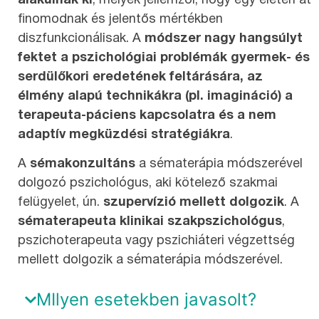
alakulnak ki
, melyek jellemzői, hogy egy életen át
finomodnak és jelentős mértékben
diszfunkcionálisak. A
módszer nagy hangsúlyt
fektet a pszichológiai problémák gyermek- és
serdülőkori eredetének feltárására, az
élmény alapú technikákra (pl. imagináció) a
terapeuta-páciens kapcsolatra és a nem
adaptív megküzdési stratégiákra
.
A
sémakonzultáns
a sématerápia módszerével
dolgozó pszichológus, aki kötelező szakmai
felügyelet, ún.
szupervízió mellett dolgozik
. A
sématerapeuta klinikai szakpszichológus
,
pszichoterapeuta vagy pszichiáteri végzettség
mellett dolgozik a sématerápia módszerével.
MIlyen esetekben javasolt?