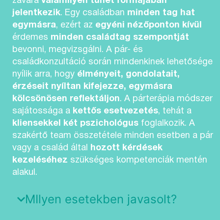
zavara
valamilyen tünet formájában
jelentkezik
. Egy családban
minden tag hat
egymásra
, ezért az
egyéni nézőponton kívül
érdemes
minden családtag szempontját
bevonni, megvizsgálni. A pár- és
családkonzultáció során mindenkinek lehetősége
nyílik arra, hogy
élményeit, gondolatait,
érzéseit nyíltan kifejezze, egymásra
kölcsönösen reflektáljon
. A párterápia módszer
sajátossága a
kettős esetvezetés
, tehát a
kliensekkel két pszichológus
foglalkozik. A
szakértő team összetétele minden esetben a pár
vagy a család által
hozott kérdések
kezeléséhez
szükséges kompetenciák mentén
alakul.
MIlyen esetekben javasolt?