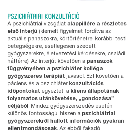
PSZICHIÁTRIAI KONZULTÁCIÓ
A pszichiátriai vizsgálat
alappillére a részletes
első interjú
(kiemelt figyelmet fordítva az
aktuális panaszokra, kórtörténetre, korábbi testi
betegségekre, esetlegesen szedett
gyógyszerekre, életvezetési kérdésekre, családi
háttérre). Az interjút követően a
panaszok
függvényében a
pszichiáter kolléga
gyógyszeres terápiát
javasol. Ezt követően a
páciens és a pszichiáter
konzultációs
időpontokat
egyeztet, a
kliens állapotának
folyamatos utánkövetése, „gondozása”
céljából
. Mindez gyógyszerszedés esetén
különös fontosságú, hiszen a
pszichiátriai
gyógyszerekről hallott információk gyakran
ellentmondásosak
. Az ebből fakadó