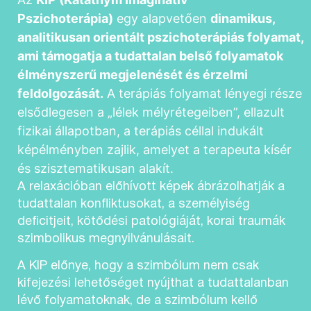
Pszichoterápia)
egy alapvetően
dinamikus,
analitikusan orientált pszichoterápiás folyamat,
ami támogatja a tudattalan belső folyamatok
élményszerű megjelenését és érzelmi
feldolgozását.
A terápiás folyamat lényegi része
elsődlegesen a „lélek mélyrétegeiben”, ellazult
fizikai állapotban, a terápiás céllal indukált
képélményben zajlik, amelyet a terapeuta kísér
és szisztematikusan alakít.
A relaxációban előhívott képek ábrázolhatják a
tudattalan konfliktusokat, a személyiség
deficitjeit, kötődési patológiáját, korai traumák
szimbolikus megnyilvánulásait.
A KIP előnye, hogy a szimbólum nem csak
kifejezési lehetőséget nyújthat a tudattalanban
lévő folyamatoknak, de a szimbólum kellő