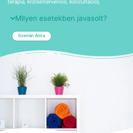
terápia, krízisintervenció, konzultáció).
MIlyen esetekben javasolt?
Szemán Anita