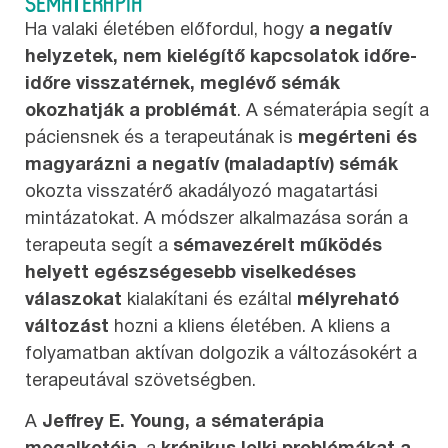
SÉMATERÁPIA
Ha valaki életében előfordul, hogy
a negatív
helyzetek, nem kielégítő kapcsolatok időre-
időre visszatérnek, meglévő sémák
okozhatják a problémát
. A sématerápia segít a
páciensnek és a terapeutának is
megérteni és
magyarázni a negatív (maladaptív) sémák
okozta visszatérő akadályozó magatartási
mintázatokat. A módszer alkalmazása során a
terapeuta segít a
sémavezérelt működés
helyett egészségesebb viselkedéses
válaszokat
kialakítani és ezáltal
mélyreható
változást
hozni a kliens életében. A kliens a
folyamatban aktívan dolgozik a változásokért a
terapeutával szövetségben.
A
Jeffrey E. Young, a sématerápia