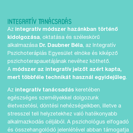
INTEGRATÍV TANÁCSADÁS
Az
integratív módszer hazánkban történő
kidolgozása
, oktatása és széleskörű
alkalmazása
Dr. Daubner Béla
, az Integratív
Pszichoterápiás Egyesület elnöke és kiképző
pszichoterapauetájának nevéhez köthető.
A
módszer az integratív jelzőt azért kapta,
mert többféle technikát használ egyidejűleg
.
Az
integratív tanácsadás
keretében
egészséges személyekkel dolgozunk
életvezetési, döntési nehézségeikben, illetve a
stresszel teli helyzetekhez való hatékonyabb
alkalmazkodás céljából. A pszichológus elfogadó
és összehangolódó jelenlétével abban támogatja