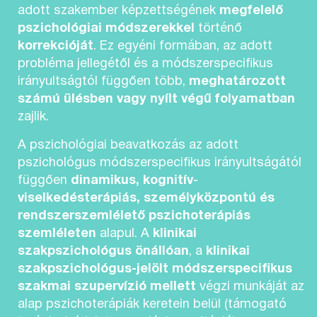
adott szakember képzettségének
megfelelő
pszichológiai módszerekkel
történő
korrekcióját
. Ez egyéni formában, az adott
probléma jellegétől és a módszerspecifikus
irányultságtól függően több,
meghatározott
számú ülésben vagy nyílt végű folyamatban
zajlik.
A pszichológiai beavatkozás az adott
pszichológus módszerspecifikus irányultságától
függően
dinamikus, kognitív-
viselkedésterápiás, személyközpontú és
rendszerszemlélető pszichoterápiás
szemléleten
alapul. A
klinikai
szakpszichológus önállóan
, a
klinikai
szakpszichológus-jelölt módszerspecifikus
szakmai szupervízió mellett
végzi munkáját az
alap pszichoterápiák keretein belül (támogató