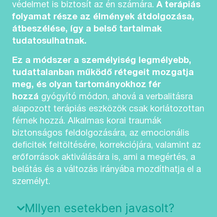
védelmet is biztosít az én számára.
A terápiás
folyamat része az élmények átdolgozása,
átbeszélése, így a belső tartalmak
tudatosulhatnak.
Ez a módszer a személyiség legmélyebb,
tudattalanban működő rétegeit mozgatja
meg, és olyan tartományokhoz fér
hozzá
gyógyító módon, ahová a verbalitásra
alapozott terápiás eszközök csak korlátozottan
férnek hozzá. Alkalmas korai traumák
biztonságos feldolgozására, az emocionális
deficitek feltöltésére, korrekciójára, valamint az
erőforrások aktiválására is, ami a megértés, a
belátás és a változás irányába mozdíthatja el a
személyt.
MIlyen esetekben javasolt?