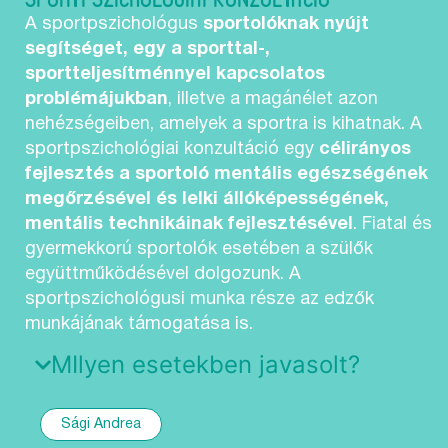
A sportpszichológus
sportolóknak nyújt
segítséget, egy a sporttal-,
sportteljesítménnyel kapcsolatos
problémájukban
, illetve a magánélet azon
nehézségeiben, amelyek a sportra is kihatnak. A
sportpszichológiai konzultáció egy
célirányos
fejlesztés a sportoló mentális egészségének
megőrzésével és lelki állóképességének,
mentális technikáinak fejlesztésével
. Fiatal és
gyermekkorú sportolók esetében a szülők
együttműködésével dolgozunk. A
sportpszichológusi munka része az edzők
munkájának támogatása is.
MIlyen esetekben javasolt?
Sági Andrea