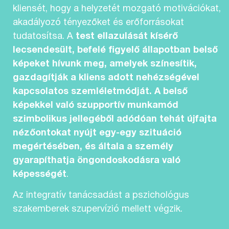
kliensét, hogy a helyzetét mozgató motivációkat,
akadályozó tényezőket és erőforrásokat
tudatosítsa. A
test ellazulását kísérő
lecsendesült, befelé figyelő állapotban belső
képeket hívunk meg, amelyek színesítik,
gazdagítják a kliens adott nehézségével
kapcsolatos szemléletmódját. A belső
képekkel való szupportív munkamód
szimbolikus jellegéből adódóan tehát újfajta
nézőontokat nyújt egy-egy szituáció
megértésében, és általa a személy
gyarapíthatja öngondoskodásra való
képességét
.
Az integratív tanácsadást a pszichológus
szakemberek szupervízió mellett végzik.