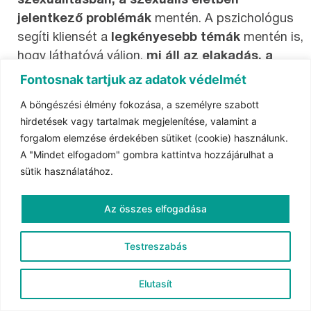
szexualitásban, a szexuális életben
jelentkező problémák
mentén. A pszichológus
segíti kliensét a
legkényesebb témák
mentén is,
hogy láthatóvá váljon,
mi áll az elakadás, a
probléma, a frusztráció mögött
, és
Fontosnak tartjuk az adatok védelmét
megkeressük, hogy
milyen utak vezethetnek ki
A böngészési élmény fokozása, a személyre szabott
a nehéz szituációból
. A tanácsadást minden
hirdetések vagy tartalmak megjelenítése, valamint a
esetben kiegészítjük
házi feladatokkal
, így a
forgalom elemzése érdekében sütiket (cookie) használunk.
kliens aktív részvétele
kiemelt szerepet kap.
A "Mindet elfogadom" gombra kattintva hozzájárulhat a
sütik használatához.
MIlyen esetekben javasolt?
Az összes elfogadása
Testreszabás
Elutasít