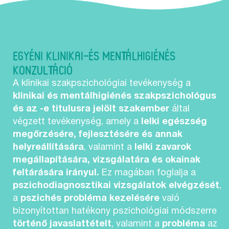
EGYÉNI KLINIKAI-ÉS MENTÁLHIGIÉNÉS
KONZULTÁCIÓ
A klinikai szakpszichológiai tevékenység a
klinikai és mentálhigiénés szakpszichológus
és az -e titulusra jelölt szakember
által
végzett tevékenység, amely a
lelki egészség
megőrzésére, fejlesztésére és annak
helyreállítására
, valamint a
lelki zavarok
megállapítására, vizsgálatára és okainak
feltárására irányul.
Ez magában foglalja a
pszichodiagnosztikai vizsgálatok elvégzését
,
a
pszichés probléma kezelésére
való
bizonyítottan hatékony pszichológiai módszerre
történő javaslattételt
, valamint a
probléma
az