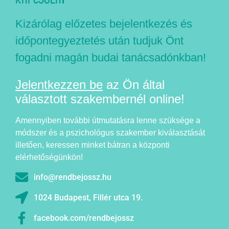
Kizárólag előzetes bejelentkezés és
időpontegyeztetés után tudjuk Önt
fogadni magán budai tanácsadónkban!
Jelentkezzen be
az Ön által
választott szakembernél online!
Amennyiben további útmutatásra lenne szüksége a
módszer és a pszichológus szakember kiválasztását
illetően, keressen minket bátran a központi
elérhetőségünkön!
info@rendbejossz.hu
1024 Budapest, Fillér utca 19.
facebook.com/rendbejossz